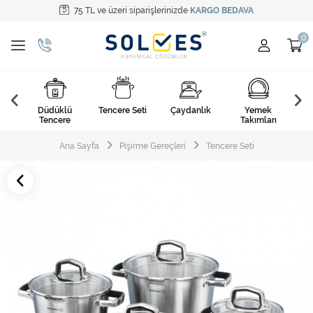
75 TL ve üzeri siparişlerinizde
KARGO BEDAVA
Tüm Kategoriler
Pişirme Gereçleri
Yemek Takımları
k
Düdüklü
Tencere Seti
Çaydanlık
Yemek
Ça
Kahvaltı Takımları
arı
Tencere
Takımları
Çatal Kaşık Bıçak
Ana Sayfa
Pişirme Gereçleri
Tencere Seti
Cam Ürünler
Servis Setleri
Mutfak Tekstili
Mutfak Aksesuarları