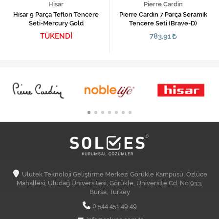
Hisar
Pierre Cardin
Hisar 9 Parça Teflon Tencere
Pierre Cardin 7 Parça Seramik
Seti-Mercury Gold
Tencere Seti (Brave-D)
TÜKENDİ
783,91
Ulutek Teknoloji Geliştirme Merkezi Görükle Kampüsü, Özlüce
Mahallesi, Uludağ Üniversitesi, Görükle, Üniversite Cd. No:933,
Bursa, Turkey
0 544 451 49 49