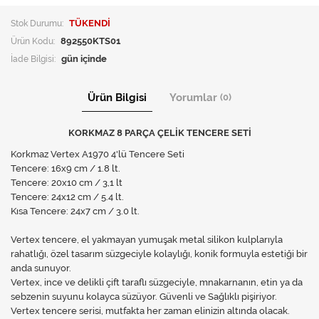
Stok Durumu:
TÜKENDİ
Ürün Kodu:
892550KTS01
İade Bilgisi:
Ürün Bilgisi
Yorumlar
(0)
KORKMAZ 8 PARÇA ÇELİK TENCERE SETİ
Korkmaz Vertex A1970 4'lü Tencere Seti
Tencere: 16x9 cm / 1.8 lt.
Tencere: 20x10 cm / 3,1 lt
Tencere: 24x12 cm / 5.4 lt.
Kısa Tencere: 24x7 cm / 3.0 lt.
Vertex tencere, el yakmayan yumuşak metal silikon kulplarıyla
rahatlığı, özel tasarım süzgeciyle kolaylığı, konik formuyla estetiği bir
anda sunuyor.
Vertex, ince ve delikli çift taraflı süzgeciyle, mnakarnanın, etin ya da
sebzenin suyunu kolayca süzüyor. Güvenli ve Sağlıklı pişiriyor.
Vertex tencere serisi, mutfakta her zaman elinizin altında olacak.