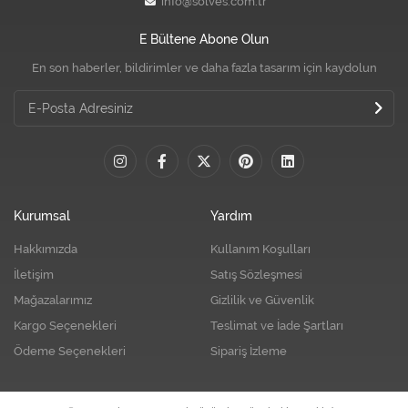
info@solves.com.tr
E Bültene Abone Olun
En son haberler, bildirimler ve daha fazla tasarım için kaydolun
Kurumsal
Yardım
Hakkımızda
Kullanım Koşulları
İletişim
Satış Sözleşmesi
Mağazalarımız
Gizlilik ve Güvenlik
Kargo Seçenekleri
Teslimat ve İade Şartları
Ödeme Seçenekleri
Sipariş İzleme