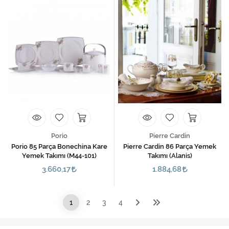
Porio
Pierre Cardin
Porio 85 Parça Bonechina Kare
Pierre Cardin 86 Parça Yemek
Yemek Takımı (M44-101)
Takımı (Alanis)
3.660,17
1.884,68
1
2
3
4