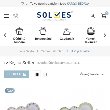
75 TL ve üzeri siparişlerinizde
KARGO BEDAVA
Tüm Kategoriler
Pişirme Gereçleri
Yemek Takımları
k
Düdüklü
Tencere Seti
Çaydanlık
Yemek
Ça
Kahvaltı Takımları
arı
Tencere
Takımları
Çatal Kaşık Bıçak
Ana Sayfa
Yemek Takımları
12 Kişilik Setler
Cam Ürünler
12 Kişilik Setler
82
adet ürün bulunmuştur.
(1/4)
Servis Setleri
FILTRELE
Mutfak Tekstili
%20
Mutfak Aksesuarları