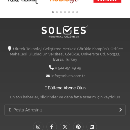
Ulutek Teknoloji Geliştirme Merkezi Görükle Kampüsü, Özlüce
Mahallesi, Uludağ Üniversitesi, Görükle, Üniversite Cd. No:933,
Bursa, Turkey
0 544 451 49 49
info@solves.com.tr
E Bültene Abone Olun
En son haberler, bildirimler ve daha fazla tasarım için kaydolun