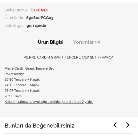
Stok Durumu:
TÜKENDİ
Ürün Kodu:
892800PCG03
İade Bilgisi:
Ürün Bilgisi
Yorumlar
(0)
PIERRE CARDIN GRANİT TENCERE TAVA SETİ (7 PARÇA)
Pierre Cardin Granit Tencere Seti
Paket İçeriği:
20*10 Tencere + Kapak
24*11 Tencere + Kapak
26*07 Tencere + Kapak
26*05 Tava
Kullanım talimatına uyulduğu takdirde garanti süresi 2 yıldır.
Bunları da Beğenebilirsiniz