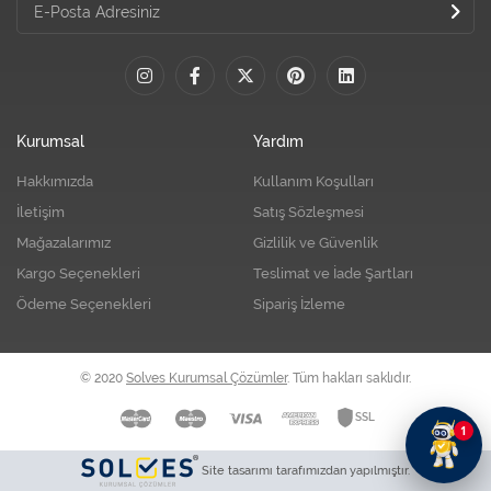
Kurumsal
Yardım
Hakkımızda
Kullanım Koşulları
İletişim
Satış Sözleşmesi
Mağazalarımız
Gizlilik ve Güvenlik
Kargo Seçenekleri
Teslimat ve İade Şartları
Ödeme Seçenekleri
Sipariş İzleme
© 2020
Solves Kurumsal Çözümler
. Tüm hakları saklıdır.
1
Site tasarımı tarafımızdan yapılmıştır.