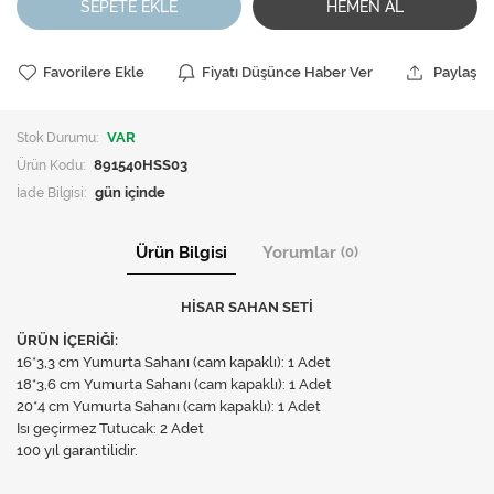
SEPETE EKLE
HEMEN AL
Favorilere Ekle
Fiyatı Düşünce Haber Ver
Paylaş
Stok Durumu:
VAR
Ürün Kodu:
891540HSS03
İade Bilgisi:
Ürün Bilgisi
Yorumlar
(0)
HİSAR SAHAN SETİ
ÜRÜN İÇERİĞİ:
16*3,3 cm Yumurta Sahanı (cam kapaklı): 1 Adet
18*3,6 cm Yumurta Sahanı (cam kapaklı): 1 Adet
20*4 cm Yumurta Sahanı (cam kapaklı): 1 Adet
Isı geçirmez Tutucak: 2 Adet
100 yıl garantilidir.