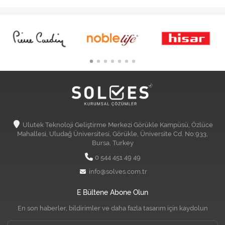
Ulutek Teknoloji Geliştirme Merkezi Görükle Kampüsü, Özlüce
Mahallesi, Uludağ Üniversitesi, Görükle, Üniversite Cd. No:933,
Bursa, Turkey
0 544 451 49 49
info@solves.com.tr
E Bültene Abone Olun
En son haberler, bildirimler ve daha fazla tasarım için kaydolun