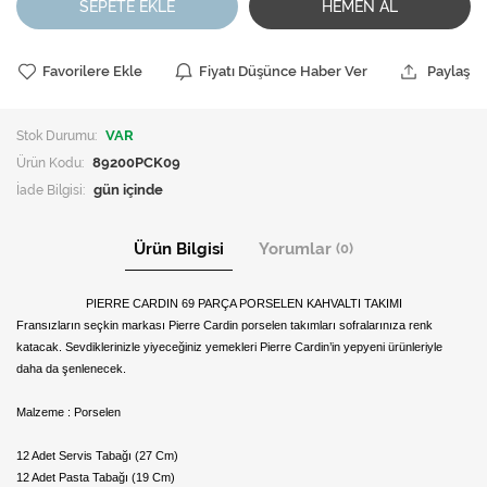
SEPETE EKLE
HEMEN AL
Favorilere Ekle
Fiyatı Düşünce Haber Ver
Paylaş
Stok Durumu:
VAR
Ürün Kodu:
89200PCK09
İade Bilgisi:
Ürün Bilgisi
Yorumlar
(0)
PIERRE CARDIN 69 PARÇA PORSELEN KAHVALTI TAKIMI
Fransızların seçkin markası Pierre Cardin porselen takımları sofralarınıza renk
katacak. Sevdiklerinizle yiyeceğiniz yemekleri Pierre Cardin’in yepyeni ürünleriyle
daha da şenlenecek.
Malzeme : Porselen
12 Adet Servis Tabağı (27 Cm)
12 Adet Pasta Tabağı (19 Cm)