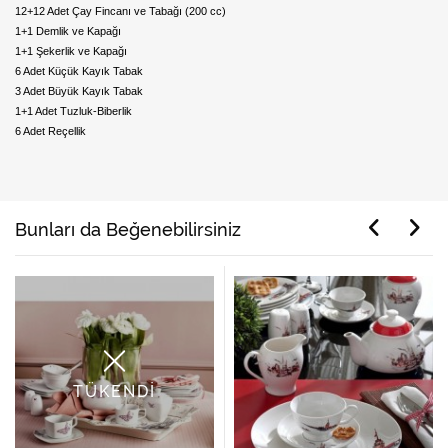
12+12 Adet Çay Fincanı ve Tabağı (200 cc)
1+1 Demlik ve Kapağı
1+1 Şekerlik ve Kapağı
6 Adet Küçük Kayık Tabak
3 Adet Büyük Kayık Tabak
1+1 Adet Tuzluk-Biberlik
6 Adet Reçellik
Bunları da Beğenebilirsiniz
TÜKENDİ