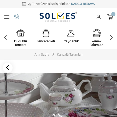
75 TL ve üzeri siparişlerinizde
KARGO BEDAVA
Tüm Kategoriler
Pişirme Gereçleri
Yemek Takımları
k
Düdüklü
Tencere Seti
Çaydanlık
Yemek
Ça
Kahvaltı Takımları
arı
Tencere
Takımları
Çatal Kaşık Bıçak
Ana Sayfa
Kahvaltı Takımları
Cam Ürünler
Servis Setleri
Mutfak Tekstili
Mutfak Aksesuarları