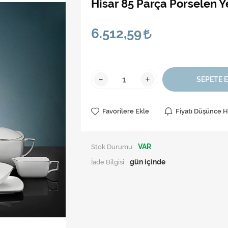
Hisar 85 Parça Porselen
6.512,59
-
+
SEPETE 
Favorilere Ekle
Fiyatı Düşünce 
Stok Durumu:
VAR
İade Bilgisi: