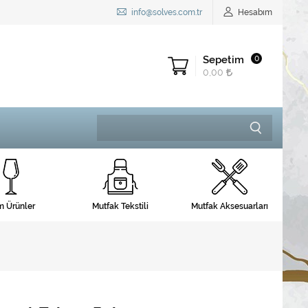
info@solves.com.tr
Hesabım
Sepetim
0
0,00
 Ürünler
Mutfak Tekstili
Mutfak Aksesuarları