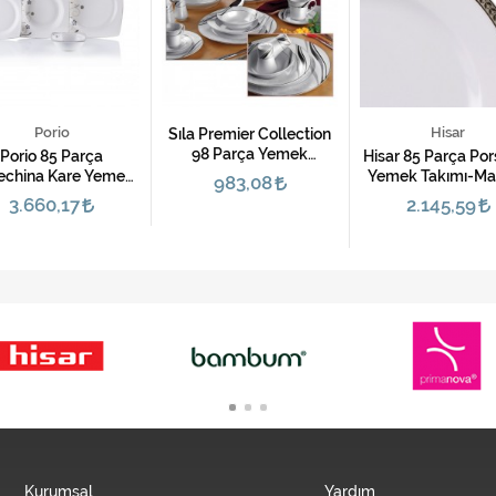
Hisar
Kütahya Porsel
 Premier Collection
98 Parça Yemek
Hisar 85 Parça Porselen
Kütahya Porsele
Takımı-5202
Yemek Takımı-Mamba
Parça Porselen 
983,08
Takımı-Stella 5
2.145,59
1.248,44
Kurumsal
Yardım