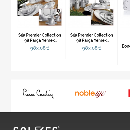
Porio
ction
Sıla Premier Collection
Sıla
ek
98 Parça Yemek
Porio 85 Parça
Takımı-5201
Bonechina Kare Yemek
983,08
Takımı (M44-107)
3.660,17