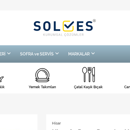
ERİ
SOFRA ve SERVİS
MARKALAR
lık
Yemek Takımları
Çatal Kaşık Bıçak
Cam
Hisar