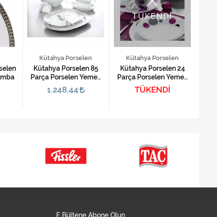
TÜKENDİ
en
Kütahya Porselen
Kütahya Porselen
n 85
Kütahya Porselen 24
Kütahya Porselen 85
A
Yemek
Parça Porselen Yemek
Parça Porselen Yemek
Pors
034
Takımı-Zeugma M
Takımı-Stella 3637
TÜKENDİ
1.248,44
E Bültene Abone Olun