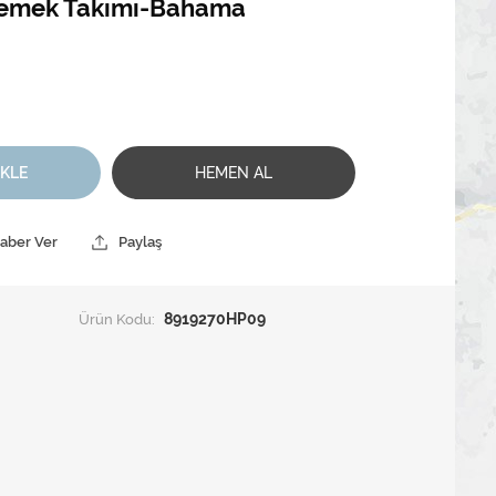
 Yemek Takımı-Bahama
EKLE
HEMEN AL
Haber Ver
Paylaş
Ürün Kodu:
8919270HP09