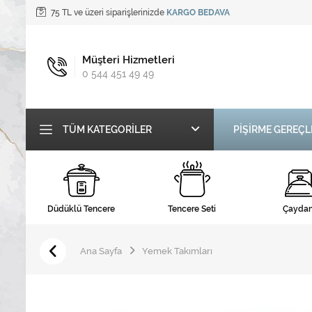
75 TL ve üzeri siparişlerinizde
KARGO BEDAVA
Müşteri Hizmetleri
0 544 451 49 49
TÜM KATEGORILER
PİŞİRME GEREÇL
Düdüklü Tencere
Tencere Seti
Çaydan
Ana Sayfa
Yemek Takımları