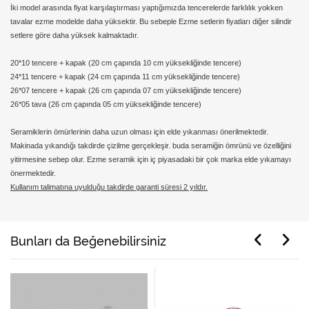
İki model arasında fiyat karşılaştırması yaptığımızda tencerelerde farklılık yokken
tavalar ezme modelde daha yüksektir. Bu sebeple Ezme setlerin fiyatları diğer silindir
setlere göre daha yüksek kalmaktadır.
20*10 tencere + kapak (20 cm çapında 10 cm yüksekliğinde tencere)
24*11 tencere + kapak (24 cm çapında 11 cm yüksekliğinde tencere)
26*07 tencere + kapak (26 cm çapında 07 cm yüksekliğinde tencere)
26*05 tava (26 cm çapında 05 cm yüksekliğinde tencere)
Seramiklerin ömürlerinin daha uzun olması için elde yıkanması önerilmektedir.
Makinada yıkandığı takdirde çizilme gerçekleşir. buda seramiğin ömrünü ve özelliğini
yitirmesine sebep olur. Ezme seramik için iç piyasadaki bir çok marka elde yıkamayı
önermektedir.
Kullanım talimatına uyulduğu takdirde garanti süresi 2 yıldır.
Bunları da Beğenebilirsiniz