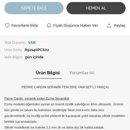
SEPETE EKLE
HEMEN AL
Favorilere Ekle
Fiyatı Düşünce Haber Ver
Paylaş
Stok Durumu:
VAR
Ürün Kodu:
892140PCS02
İade Bilgisi:
Ürün Bilgisi
Yorumlar
(0)
PIERRE CARDIN SERAMİK TENCERE TAVA SETİ (7 PARÇA)
Pierre Cardin seramik setleri Ezme Seramiktir
.
Ezme modelini
diğerinden ayıran en önemli özellik kalınlığının 4mm olmasıdır. Ürünün
tüm gövde ve tabanı bu kalınlıkta üretilmiştir fakat orta kısmı daha ince
gözükmektedir, bu inceliği ezme yöntemi ile kazanarak şekil olarakda silindir modelden
farklılık kazanmaktadır.
Silindir modellerde
ise kalınlık 3,2 mm dir ve daha düz bir kalıba sahiptir.