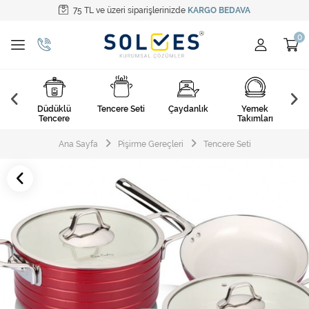
75 TL ve üzeri siparişlerinizde
KARGO BEDAVA
Tüm Kategoriler
Pişirme Gereçleri
Yemek Takımları
k
Düdüklü
Tencere Seti
Çaydanlık
Yemek
Ça
Kahvaltı Takımları
arı
Tencere
Takımları
Çatal Kaşık Bıçak
Ana Sayfa
Pişirme Gereçleri
Tencere Seti
Cam Ürünler
Servis Setleri
Mutfak Tekstili
Mutfak Aksesuarları