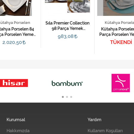
ütahya Porselen
Kütahya Porsel
Sıla Premier Collection
98 Parça Yemek
tahya Porselen 84
Kütahya Porsele
Takımı-5204
ça Porselen Yemek
Parça Porselen 
983,08
mı-Aliza Bone 35100
Takımı-Medusa
2.020,50
TÜKENDİ
Kurumsal
Yardım
Hakkımızda
Kullanım Koşulları