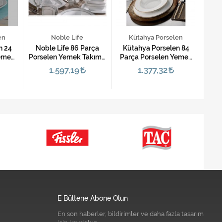
en
Noble Life
Kütahya Porselen
K
n 24
Noble Life 86 Parça
Kütahya Porselen 84
Küt
Yemek
Porselen Yemek Takımı-
Parça Porselen Yemek
Par
 T
Lace
Takımı-Transparent
Ta
1.597,19
1.377,32
Bone 15100
E Bültene Abone Olun
En son haberler, bildirimler ve daha fazla tasarım