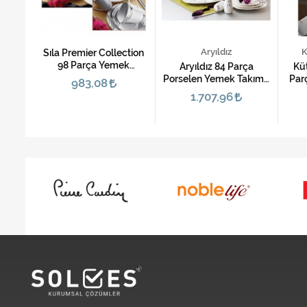
Aryıldız
K
Sıla Premier Collection
98 Parça Yemek
arça
Aryıldız 84 Parça
Kü
Takımı-5203
akımı-
Porselen Yemek Takımı-
Par
983,08
Ren Kare
Takı
1.707,96