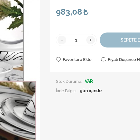
983,08
-
+
SEPETE 
Favorilere Ekle
Fiyatı Düşünce 
Stok Durumu:
VAR
İade Bilgisi: