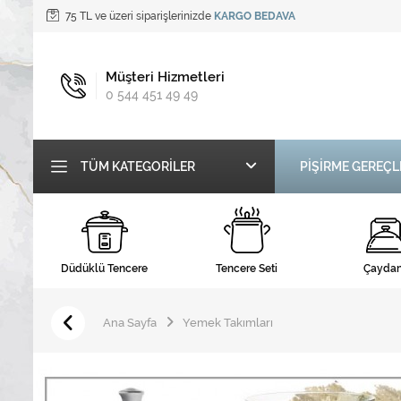
75 TL ve üzeri siparişlerinizde
KARGO BEDAVA
Müşteri Hizmetleri
0 544 451 49 49
TÜM KATEGORILER
PİŞİRME GEREÇL
Düdüklü Tencere
Tencere Seti
Çaydan
Ana Sayfa
Yemek Takımları