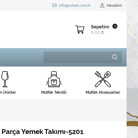
info@solves.com.tr
Hesabım
Sepetim
0
0,00
 Ürünler
Mutfak Tekstili
Mutfak Aksesuarları
98 Parça Yemek Takımı-5201