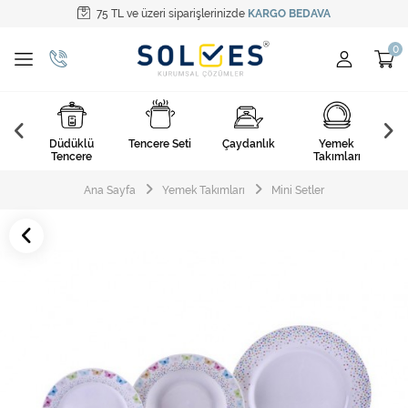
75 TL ve üzeri siparişlerinizde
KARGO BEDAVA
Tüm Kategoriler
Pişirme Gereçleri
Yemek Takımları
k
Düdüklü
Tencere Seti
Çaydanlık
Yemek
Ça
Kahvaltı Takımları
arı
Tencere
Takımları
Çatal Kaşık Bıçak
Ana Sayfa
Yemek Takımları
Mini Setler
Cam Ürünler
Servis Setleri
Mutfak Tekstili
Mutfak Aksesuarları