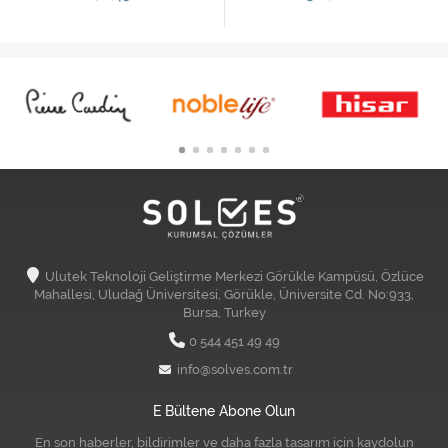
Ulutek Teknoloji Geliştirme Merkezi Görükle Kampüsü, Özlüce
Mahallesi, Uludağ Üniversitesi, Görükle, Üniversite Cd. No:933,
Bursa, Turkey
0 544 451 49 49
info@solves.com.tr
E Bültene Abone Olun
En son haberler, bildirimler ve daha fazla tasarım için kaydolun