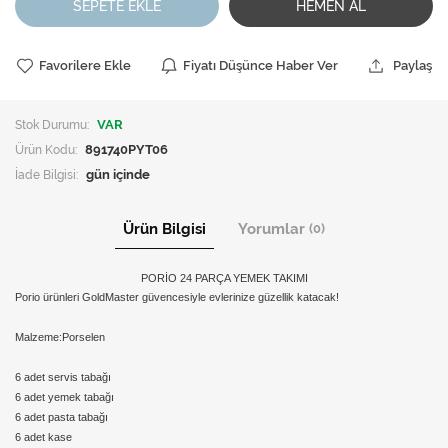
SEPETE EKLE
HEMEN AL
Favorilere Ekle
Fiyatı Düşünce Haber Ver
Paylaş
Stok Durumu:
VAR
Ürün Kodu:
891740PYT06
İade Bilgisi:
Ürün Bilgisi
Yorumlar
(0)
PORİO 24 PARÇA YEMEK TAKIMI
Porio ürünleri GoldMaster güvencesiyle evlerinize güzellik katacak!
Malzeme:Porselen
6 adet servis tabağı
6 adet yemek tabağı
6 adet pasta tabağı
6 adet kase