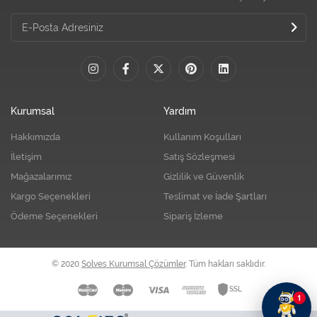
Kurumsal
Yardım
Hakkımızda
Kullanım Koşulları
İletişim
Satış Sözleşmesi
Mağazalarımız
Gizlilik ve Güvenlik
Kargo Seçenekleri
Teslimat ve İade Şartları
Ödeme Seçenekleri
Sipariş İzleme
© 2020
Solves Kurumsal Çözümler
. Tüm hakları saklıdır.
1