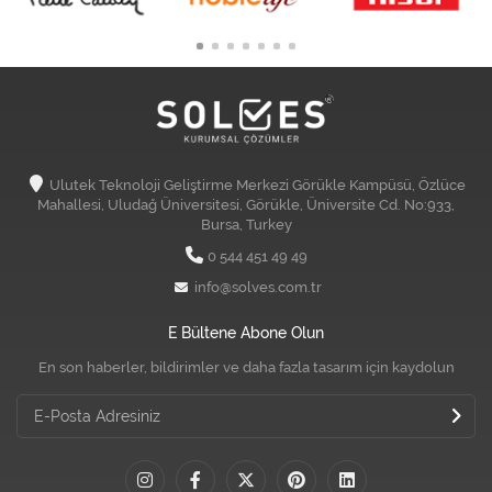
Ulutek Teknoloji Geliştirme Merkezi Görükle Kampüsü, Özlüce
Mahallesi, Uludağ Üniversitesi, Görükle, Üniversite Cd. No:933,
Bursa, Turkey
0 544 451 49 49
info@solves.com.tr
E Bültene Abone Olun
En son haberler, bildirimler ve daha fazla tasarım için kaydolun