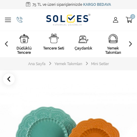
75 TL ve üzeri siparişlerinizde
KARGO BEDAVA
Tüm Kategoriler
Pişirme Gereçleri
Yemek Takımları
k
Düdüklü
Tencere Seti
Çaydanlık
Yemek
Ça
Kahvaltı Takımları
arı
Tencere
Takımları
Çatal Kaşık Bıçak
Ana Sayfa
Yemek Takımları
Mini Setler
Cam Ürünler
Servis Setleri
Mutfak Tekstili
Mutfak Aksesuarları