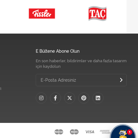
E Bültene Abone Olun
En son haberler, bildirimler ve daha fazla tasarım
için kaydolun
ı
1