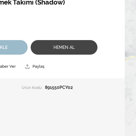
emek Takımı (Shadow)
EKLE
HEMEN AL
Haber Ver
Paylaş
Ürün Kodu:
891550PCY02