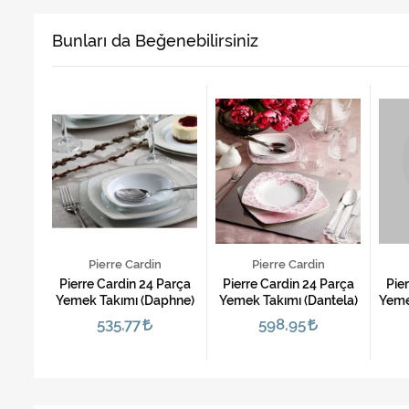
Bunları da Beğenebilirsiniz
Pierre Cardin
Pierre Cardin
arça
Pierre Cardin 24 Parça
Pierre Cardin 24 Parça
Pier
ly)
Yemek Takımı (Daphne)
Yemek Takımı (Dantela)
Yemek
535,77
598,95