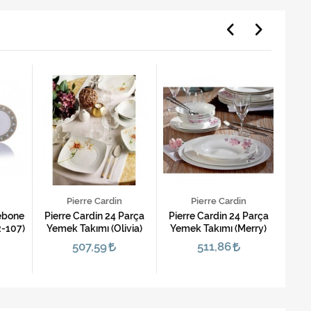
Pierre Cardin
Pierre Cardin
ebone
Pierre Cardin 24 Parça
Pierre Cardin 24 Parça
Porio
-107)
Yemek Takımı (Olivia)
Yemek Takımı (Merry)
Yemek
507,59
511,86