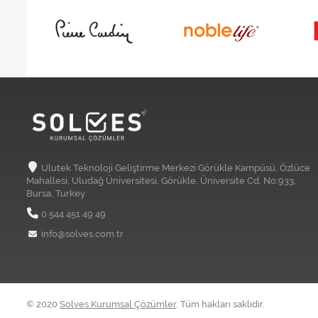
Ulutek Teknoloji Geliştirme Merkezi Görükle Kampüsü, Özlüce
Mahallesi, Uludağ Üniversitesi, Görükle, Üniversite Cd. No:933,
Bursa, Turkey
0 544 451 49 49
info@solves.com.tr
© 2020
Solves Kurumsal Çözümler
. Tüm hakları saklıdır.