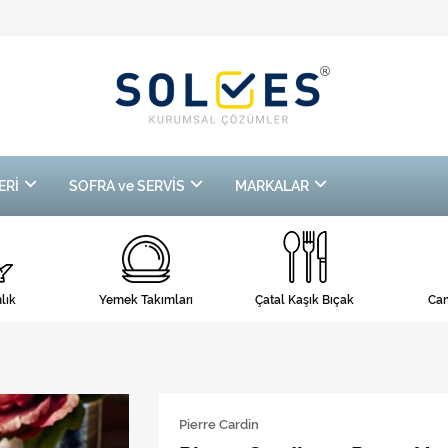
ERİ
SOFRA ve SERVİS
MARKALAR
lık
Yemek Takımları
Çatal Kaşık Bıçak
Cam
Pierre Cardin