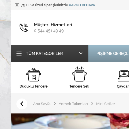
75 TL ve üzeri siparişlerinizde
KARGO BEDAVA
Müşteri Hizmetleri
0 544 451 49 49
TÜM KATEGORILER
PİŞİRME GEREÇL
Düdüklü Tencere
Tencere Seti
Çaydan
Ana Sayfa
Yemek Takımları
Mini Setler