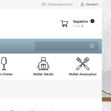
info@solves.com.tr
Hesabım
Sepetim
0
0,00
 Ürünler
Mutfak Tekstili
Mutfak Aksesuarları