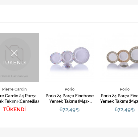
TÜKENDİ
Pierre Cardin
Porio
Porio
re Cardin 24 Parça
Porio 24 Parça Finebone
Porio 24 Parça Fin
 Takımı (Camellia)
Yemek Takımı (M42-
Yemek Takımı (M42
106)
TÜKENDİ
672,49
672,49