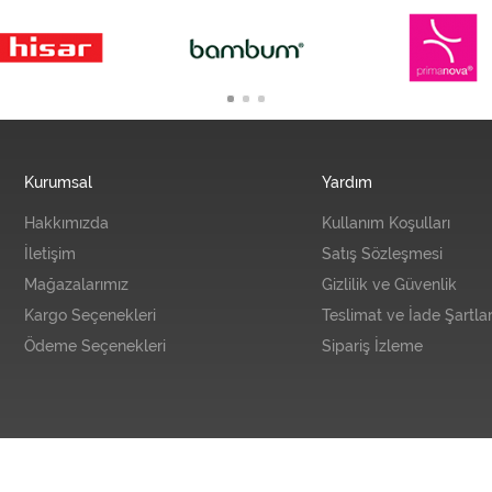
Kurumsal
Yardım
Hakkımızda
Kullanım Koşulları
İletişim
Satış Sözleşmesi
Mağazalarımız
Gizlilik ve Güvenlik
Kargo Seçenekleri
Teslimat ve İade Şartlar
Ödeme Seçenekleri
Sipariş İzleme