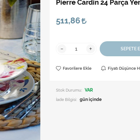
Pierre Cardin 24 Parça Y
511,86
-
+
SEPETE 
Favorilere Ekle
Fiyatı Düşünce 
Stok Durumu:
VAR
İade Bilgisi: