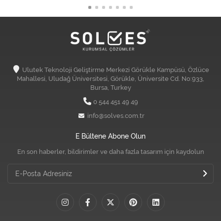
Ulutek Teknoloji Geliştirme Merkezi Görükle Kampüsü, Özlüce
Mahallesi, Uludağ Üniversitesi, Görükle, Üniversite Cd. No:933,
Bursa, Turkey
0 544 451 49 49
info@solves.com.tr
E Bültene Abone Olun
En son haberler, bildirimler ve daha fazla tasarım için kaydolun