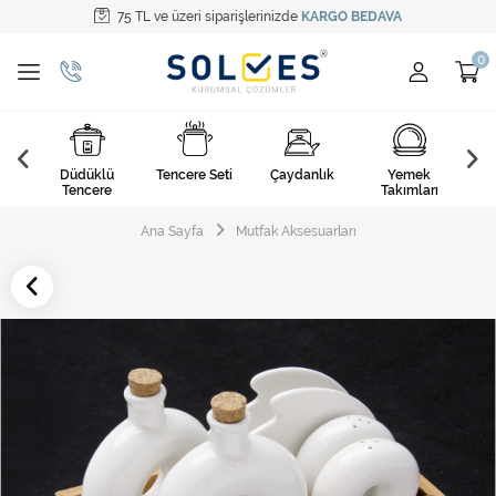
75 TL ve üzeri siparişlerinizde
KARGO BEDAVA
Tüm Kategoriler
Pişirme Gereçleri
Yemek Takımları
k
Düdüklü
Tencere Seti
Çaydanlık
Yemek
Ça
Kahvaltı Takımları
arı
Tencere
Takımları
Çatal Kaşık Bıçak
Ana Sayfa
Mutfak Aksesuarları
Cam Ürünler
Servis Setleri
Mutfak Tekstili
Mutfak Aksesuarları