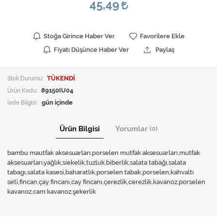
45,49
Stoğa Girince Haber Ver
Favorilere Ekle
Fiyatı Düşünce Haber Ver
Paylaş
Stok Durumu:
TÜKENDİ
Ürün Kodu:
89150IU04
İade Bilgisi:
Ürün Bilgisi
Yorumlar
(0)
bambu mautfak aksesuarları,porselen mutfak aksesuarları,mutfak
aksesuarları,yağlık,siekelik,tuzluk,biberlik,salata tabağı,salata
tabagı,salata kasesi,baharatlık,porselen tabak,porselen,kahvaltı
seti,fincan,çay fincanı,cay fincanı,çerezlik,cerezlik,kavanoz,porselen
kavanoz,cam kavanoz,şekerlik