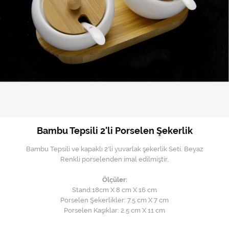
Bambu Tepsili 2'li Porselen Şekerlik
Bambu Tepsili ve kapaklı 2'li yuvarlak şekerlik Seti. Beyaz
Renkli porselenden imal edilmiştir.
Ölçüler:
Stand:18cm X 8 cm X 16 cm
Porselen Şekerlikler: 7.5 cm X 7 cm
Porselen Kaşıklar: 2.5 cm X 11 cm