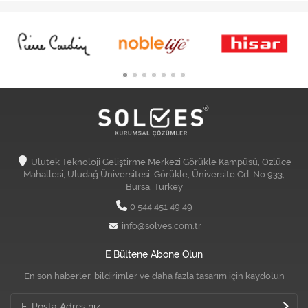
Ulutek Teknoloji Geliştirme Merkezi Görükle Kampüsü, Özlüce
Mahallesi, Uludağ Üniversitesi, Görükle, Üniversite Cd. No:933,
Bursa, Turkey
0 544 451 49 49
info@solves.com.tr
E Bültene Abone Olun
En son haberler, bildirimler ve daha fazla tasarım için kaydolun