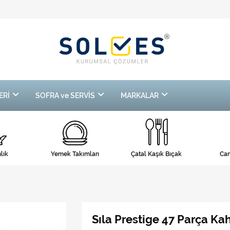
ERİ
SOFRA ve SERVİS
MARKALAR
lık
Yemek Takımları
Çatal Kaşık Bıçak
Cam
Sıla Prestige 47 Parça Ka