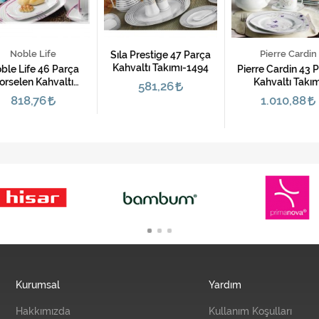
Noble Life
Pierre Cardin
Sıla Prestige 47 Parça
Kahvaltı Takımı-1494
ble Life 46 Parça
Pierre Cardin 43 
orselen Kahvaltı
Kahvaltı Takım
581,26
Takımı-Candy
(Butterfly Drea
818,76
1.010,88
Kurumsal
Yardım
Hakkımızda
Kullanım Koşulları