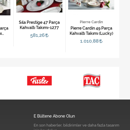
Pierre Cardin
Sıla Prestige 47 Parça
Sıl
Kahvaltı Takımı-1277
Kah
Parça
Pierre Cardin 49 Parça
ı
Kahvaltı Takımı (Lucky)
581,26
m)
1.010,88
E Bültene Abone Olun
En son haberler, bildirimler ve daha fazla tasarım