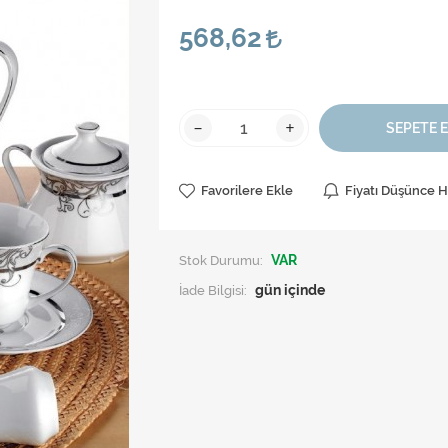
568,62
-
+
SEPETE 
Favorilere Ekle
Fiyatı Düşünce 
Stok Durumu:
VAR
İade Bilgisi: