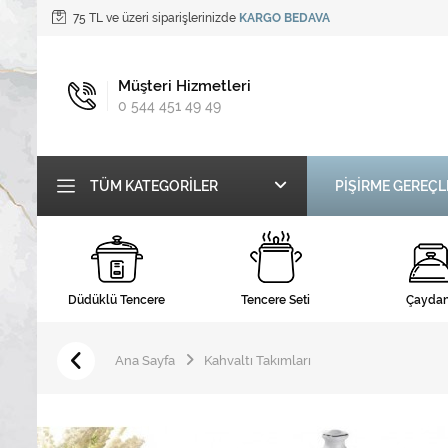
75 TL ve üzeri siparişlerinizde
KARGO BEDAVA
Müşteri Hizmetleri
0 544 451 49 49
TÜM KATEGORILER
PİŞİRME GEREÇL
Düdüklü Tencere
Tencere Seti
Çaydan
Ana Sayfa
Kahvaltı Takımları