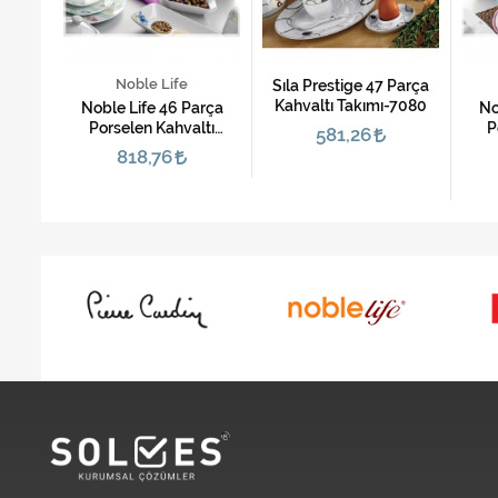
Noble Life
Parça
Sıla Prestige 47 Parça
4003
Kahvaltı Takımı-7080
Noble Life 46 Parça
No
Porselen Kahvaltı
P
581,26
Takımı-My Garden
818,76