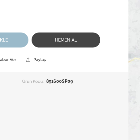
EKLE
HEMEN AL
Haber Ver
Paylaş
Ürün Kodu:
891600SP09