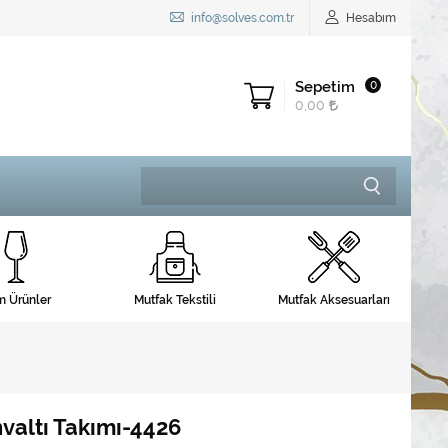
info@solves.com.tr
Hesabım
Sepetim
0
0,00
 Ürünler
Mutfak Tekstili
Mutfak Aksesuarları
hvaltı Takımı-4426