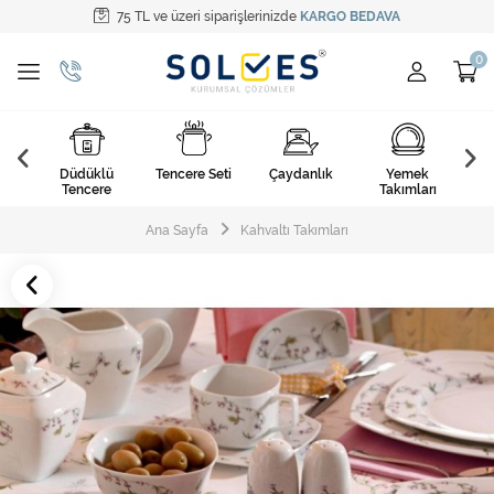
75 TL ve üzeri siparişlerinizde
KARGO BEDAVA
Tüm Kategoriler
Pişirme Gereçleri
Yemek Takımları
k
Düdüklü
Tencere Seti
Çaydanlık
Yemek
Ça
Kahvaltı Takımları
arı
Tencere
Takımları
Çatal Kaşık Bıçak
Ana Sayfa
Kahvaltı Takımları
Cam Ürünler
Servis Setleri
Mutfak Tekstili
Mutfak Aksesuarları