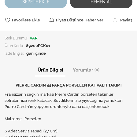
SEPETE EKLE
HEMEN AL
Favorilere Ekle
Fiyatı Düşünce Haber Ver
Paylaş
Stok Durumu:
VAR
Ürün Kodu:
89200PCK01
İade Bilgisi:
Ürün Bilgisi
Yorumlar
(0)
PIERRE CARDIN 44 PARÇA PORSELEN KAHVALTI TAKIMI
Fransızların seçkin markası Pierre Cardin porselen takımları
sofralarınıza renk katacak. Sevdiklerinizle yiyeceğiniz yemekleri
Pierre Cardin’in yepyeni ürünleriyle daha da şenlenecek.
Malzeme : Porselen
6 Adet Servis Tabağı (27 Cm)