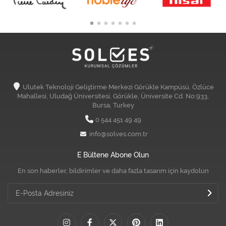
Ulutek Teknoloji Geliştirme Merkezi Görükle Kampüsü, Özlüce
Mahallesi, Uludağ Üniversitesi, Görükle, Üniversite Cd. No:933,
Bursa, Turkey
0 544 451 49 49
info@solves.com.tr
E Bültene Abone Olun
En son haberler, bildirimler ve daha fazla tasarım için kaydolun