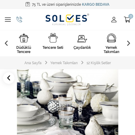
75 TL ve üzeri siparişlerinizde
KARGO BEDAVA
Tüm Kategoriler
Pişirme Gereçleri
Yemek Takımları
k
Düdüklü
Tencere Seti
Çaydanlık
Yemek
Ça
Kahvaltı Takımları
arı
Tencere
Takımları
Çatal Kaşık Bıçak
Ana Sayfa
Yemek Takımları
12 Kişilik Setler
Cam Ürünler
Servis Setleri
Mutfak Tekstili
Mutfak Aksesuarları