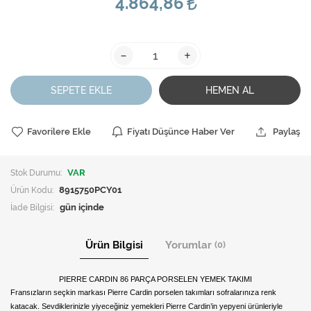
4.864,86
-
+
SEPETE EKLE
HEMEN AL
Favorilere Ekle
Fiyatı Düşünce Haber Ver
Paylaş
Stok Durumu:
VAR
Ürün Kodu:
8915750PCY01
İade Bilgisi:
Ürün Bilgisi
Yorumlar
(0)
PIERRE CARDIN 86 PARÇA PORSELEN YEMEK TAKIMI
Fransızların seçkin markası Pierre Cardin porselen takımları sofralarınıza renk
katacak. Sevdiklerinizle yiyeceğiniz yemekleri Pierre Cardin’in yepyeni ürünleriyle