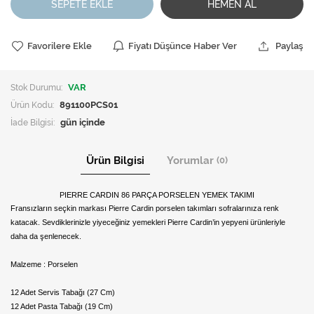
SEPETE EKLE
HEMEN AL
Favorilere Ekle
Fiyatı Düşünce Haber Ver
Paylaş
Stok Durumu:
VAR
Ürün Kodu:
891100PCS01
İade Bilgisi:
Ürün Bilgisi
Yorumlar
(0)
PIERRE CARDIN 86 PARÇA PORSELEN YEMEK TAKIMI
Fransızların seçkin markası Pierre Cardin porselen takımları sofralarınıza renk
katacak. Sevdiklerinizle yiyeceğiniz yemekleri Pierre Cardin’in yepyeni ürünleriyle
daha da şenlenecek.
Malzeme : Porselen
12 Adet Servis Tabağı (27 Cm)
12 Adet Pasta Tabağı (19 Cm)