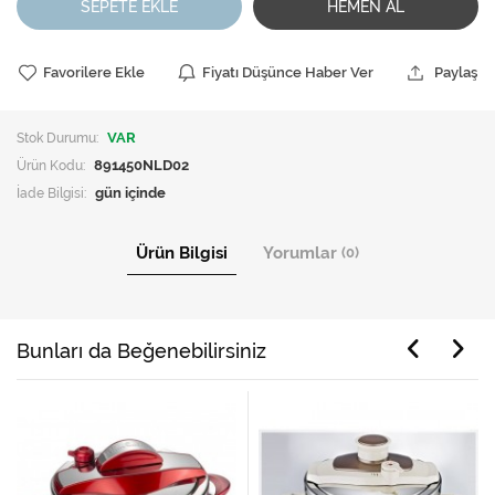
SEPETE EKLE
HEMEN AL
Favorilere Ekle
Fiyatı Düşünce Haber Ver
Paylaş
Stok Durumu:
VAR
Ürün Kodu:
891450NLD02
İade Bilgisi:
Ürün Bilgisi
Yorumlar
(0)
Bunları da Beğenebilirsiniz