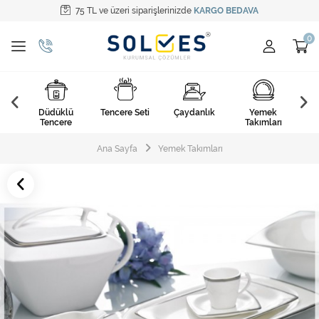
75 TL ve üzeri siparişlerinizde
KARGO BEDAVA
Tüm Kategoriler
Pişirme Gereçleri
Yemek Takımları
k
Düdüklü
Tencere Seti
Çaydanlık
Yemek
Ça
Kahvaltı Takımları
arı
Tencere
Takımları
Çatal Kaşık Bıçak
Ana Sayfa
Yemek Takımları
Cam Ürünler
Servis Setleri
Mutfak Tekstili
Mutfak Aksesuarları