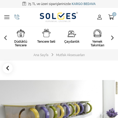
75 TL ve üzeri siparişlerinizde
KARGO BEDAVA
Tüm Kategoriler
Pişirme Gereçleri
Yemek Takımları
k
Düdüklü
Tencere Seti
Çaydanlık
Yemek
Ça
Kahvaltı Takımları
arı
Tencere
Takımları
Çatal Kaşık Bıçak
Ana Sayfa
Mutfak Aksesuarları
Cam Ürünler
Servis Setleri
Mutfak Tekstili
Mutfak Aksesuarları