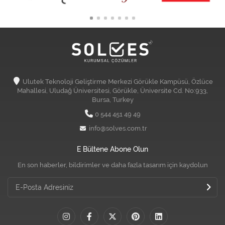
Ulutek Teknoloji Geliştirme Merkezi Görükle Kampüsü, Özlüce
Mahallesi, Uludağ Üniversitesi, Görükle, Üniversite Cd. No:933,
Bursa, Turkey
0 544 451 49 49
info@solves.com.tr
E Bültene Abone Olun
En son haberler, bildirimler ve daha fazla tasarım için kaydolun