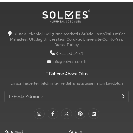
Ulutek Teknoloji Geliştirme Merkezi Görükle Kampüsü, Özlüce
Mahallesi, Uludağ Üniversitesi, Görükle, Üniversite Cd. No:933,
Bursa, Turkey
0 544 451 49 49
info@solves.com.tr
E Bültene Abone Olun
En son haberler, bildirimler ve daha fazla tasarım için kaydolun
Kurumsal
Yardım