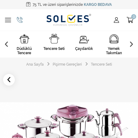
75 TL ve üzeri siparişlerinizde
KARGO BEDAVA
Tüm Kategoriler
Pişirme Gereçleri
Yemek Takımları
k
Düdüklü
Tencere Seti
Çaydanlık
Yemek
Ça
Kahvaltı Takımları
arı
Tencere
Takımları
Çatal Kaşık Bıçak
Ana Sayfa
Pişirme Gereçleri
Tencere Seti
Cam Ürünler
Servis Setleri
Mutfak Tekstili
Mutfak Aksesuarları