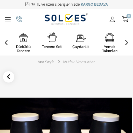
75 TL ve üzeri siparişlerinizde
KARGO BEDAVA
Tüm Kategoriler
Pişirme Gereçleri
Yemek Takımları
k
Düdüklü
Tencere Seti
Çaydanlık
Yemek
Ça
Kahvaltı Takımları
arı
Tencere
Takımları
Çatal Kaşık Bıçak
Ana Sayfa
Mutfak Aksesuarları
Cam Ürünler
Servis Setleri
Mutfak Tekstili
Mutfak Aksesuarları