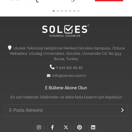
Ulutek Teknoloji Geliştirme Merkezi Görükle Kampüsü, Özlüce
Mahallesi, Uludağ Üniversitesi, Görükle, Üniversite Cd. No:933,
Bursa, Turkey
0 544 451 49 49
info@solves.com.tr
E Bültene Abone Olun
En son haberler, bildirimler ve daha fazla tasarım için kaydolun