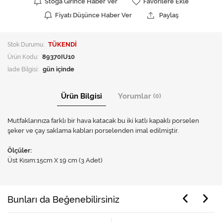
Stoğa Girince Haber Ver
Favorilere Ekle
Fiyatı Düşünce Haber Ver
Paylaş
Stok Durumu:
TÜKENDİ
Ürün Kodu:
89370IU10
İade Bilgisi:
Ürün Bilgisi
Yorumlar
(0)
Mutfaklarınıza farklı bir hava katacak bu iki katlı kapaklı porselen
şeker ve çay saklama kabları porselenden imal edilmiştir.
Ölçüler:
Üst Kısım:15cm X 19 cm (3 Adet)
Bunları da Beğenebilirsiniz