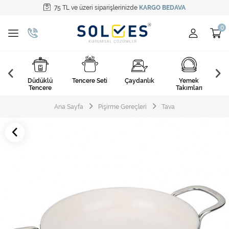
75 TL ve üzeri siparişlerinizde
KARGO BEDAVA
Tüm Kategoriler
Pişirme Gereçleri
Yemek Takımları
k
Düdüklü
Tencere Seti
Çaydanlık
Yemek
Ça
Kahvaltı Takımları
arı
Tencere
Takımları
Çatal Kaşık Bıçak
Ana Sayfa
Pişirme Gereçleri
Tava
Cam Ürünler
Servis Setleri
Mutfak Tekstili
Mutfak Aksesuarları