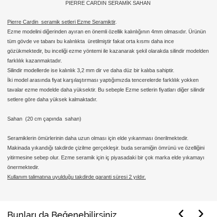
PIERRE CARDIN SERAMİK SAHAN
Pierre Cardin seramik setleri Ezme Seramiktir
.
Ezme modelini
diğerinden ayıran en önemli özellik kalınlığının 4mm olmasıdır. Ürünün
tüm gövde ve tabanı bu kalınlıkta üretilmiştir fakat orta kısmı daha ince
gözükmektedir, bu inceliği ezme yöntemi ile kazanarak şekil olarakda silindir modelden
farklılık kazanmaktadır.
Silindir modellerde
ise kalınlık 3,2 mm dir ve daha düz bir kalıba sahiptir.
İki model arasında fiyat karşılaştırması yaptığımızda tencerelerde farklılık yokken
tavalar ezme modelde daha yüksektir. Bu sebeple Ezme setlerin fiyatları diğer silindir
setlere göre daha yüksek kalmaktadır.
Sahan (20 cm çapında sahan)
Seramiklerin ömürlerinin daha uzun olması için elde yıkanması önerilmektedir.
Makinada yıkandığı takdirde çizilme gerçekleşir. buda seramiğin ömrünü ve özelliğini
yitirmesine sebep olur. Ezme seramik için iç piyasadaki bir çok marka elde yıkamayı
önermektedir.
Kullanım talimatına uyulduğu takdirde garanti süresi 2 yıldır.
Bunları da Beğenebilirsiniz