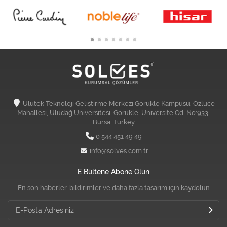
Ulutek Teknoloji Geliştirme Merkezi Görükle Kampüsü, Özlüce
Mahallesi, Uludağ Üniversitesi, Görükle, Üniversite Cd. No:933,
Bursa, Turkey
0 544 451 49 49
info@solves.com.tr
E Bültene Abone Olun
En son haberler, bildirimler ve daha fazla tasarım için kaydolun