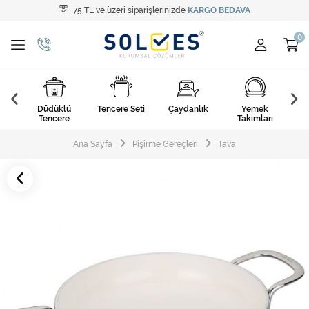
75 TL ve üzeri siparişlerinizde
KARGO BEDAVA
Tüm Kategoriler
Pişirme Gereçleri
Yemek Takımları
k
Düdüklü
Tencere Seti
Çaydanlık
Yemek
Ça
Kahvaltı Takımları
arı
Tencere
Takımları
Çatal Kaşık Bıçak
Ana Sayfa
Pişirme Gereçleri
Tava
Cam Ürünler
Servis Setleri
Mutfak Tekstili
Mutfak Aksesuarları