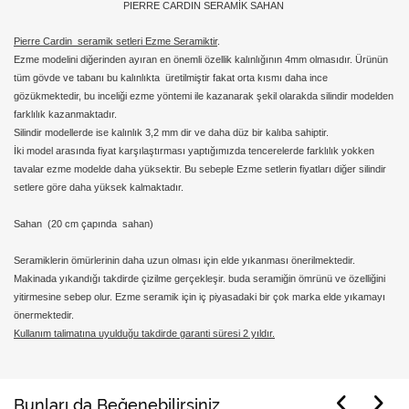
PIERRE CARDIN SERAMİK SAHAN
Pierre Cardin seramik setleri Ezme Seramiktir
.
Ezme modelini
diğerinden ayıran en önemli özellik kalınlığının 4mm olmasıdır. Ürünün
tüm gövde ve tabanı bu kalınlıkta üretilmiştir fakat orta kısmı daha ince
gözükmektedir, bu inceliği ezme yöntemi ile kazanarak şekil olarakda silindir modelden
farklılık kazanmaktadır.
Silindir modellerde
ise kalınlık 3,2 mm dir ve daha düz bir kalıba sahiptir.
İki model arasında fiyat karşılaştırması yaptığımızda tencerelerde farklılık yokken
tavalar ezme modelde daha yüksektir. Bu sebeple Ezme setlerin fiyatları diğer silindir
setlere göre daha yüksek kalmaktadır.
Sahan (20 cm çapında sahan)
Seramiklerin ömürlerinin daha uzun olması için elde yıkanması önerilmektedir.
Makinada yıkandığı takdirde çizilme gerçekleşir. buda seramiğin ömrünü ve özelliğini
yitirmesine sebep olur. Ezme seramik için iç piyasadaki bir çok marka elde yıkamayı
önermektedir.
Kullanım talimatına uyulduğu takdirde garanti süresi 2 yıldır.
Bunları da Beğenebilirsiniz