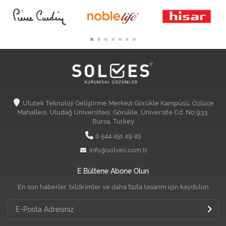
Ulutek Teknoloji Geliştirme Merkezi Görükle Kampüsü, Özlüce
Mahallesi, Uludağ Üniversitesi, Görükle, Üniversite Cd. No:933,
Bursa, Turkey
0 544 451 49 49
info@solves.com.tr
E Bültene Abone Olun
En son haberler, bildirimler ve daha fazla tasarım için kaydolun