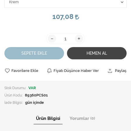
107,08
-
+
SEPETE EKLE
HEMEN AL
Favorilere Ekle
Fiyatı Düşünce Haber Ver
Paylaş
Stok Durumu:
VAR
Ürün Kodu:
89360PCS01
İade Bilgisi:
Ürün Bilgisi
Yorumlar
(0)