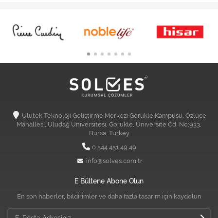
Ulutek Teknoloji Geliştirme Merkezi Görükle Kampüsü, Özlüce
Mahallesi, Uludağ Üniversitesi, Görükle, Üniversite Cd. No:933,
Bursa, Turkey
0 544 451 49 49
info@solves.com.tr
E Bültene Abone Olun
En son haberler, bildirimler ve daha fazla tasarım için kaydolun