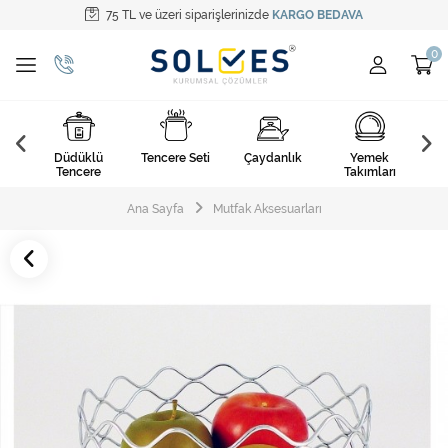
75 TL ve üzeri siparişlerinizde
KARGO BEDAVA
Tüm Kategoriler
Pişirme Gereçleri
Yemek Takımları
k
Düdüklü
Tencere Seti
Çaydanlık
Yemek
Ça
Kahvaltı Takımları
arı
Tencere
Takımları
Çatal Kaşık Bıçak
Ana Sayfa
Mutfak Aksesuarları
Cam Ürünler
Servis Setleri
Mutfak Tekstili
Mutfak Aksesuarları