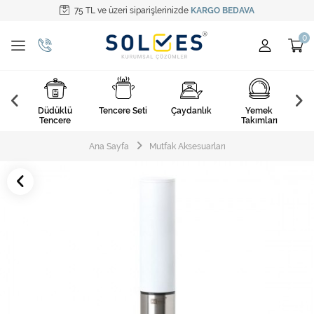
75 TL ve üzeri siparişlerinizde
KARGO BEDAVA
Tüm Kategoriler
Pişirme Gereçleri
Yemek Takımları
k
Düdüklü
Tencere Seti
Çaydanlık
Yemek
Ça
Kahvaltı Takımları
arı
Tencere
Takımları
Çatal Kaşık Bıçak
Ana Sayfa
Mutfak Aksesuarları
Cam Ürünler
Servis Setleri
Mutfak Tekstili
Mutfak Aksesuarları