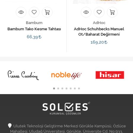
Bambum
AdHoc
Bambum Tako Kesme Tahtası
AdHoc Schuhbecks Manuel
Ot/Baharat Değirmeni
66,39
169,20
Ulutek Teknoloji Geliştirme Merkezi Görükle Kampüsü, Özlüce
Mahallesi, Uludağ Üniversitesi, Görükle, Üniversite Cd. No:933,