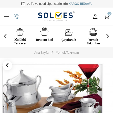
75 TL ve üzeri siparişlerinizde
KARGO BEDAVA
Tüm Kategoriler
Pişirme Gereçleri
Yemek Takımları
k
Düdüklü
Tencere Seti
Çaydanlık
Yemek
Ça
Kahvaltı Takımları
arı
Tencere
Takımları
Çatal Kaşık Bıçak
Ana Sayfa
Yemek Takımları
Cam Ürünler
Servis Setleri
Mutfak Tekstili
Mutfak Aksesuarları