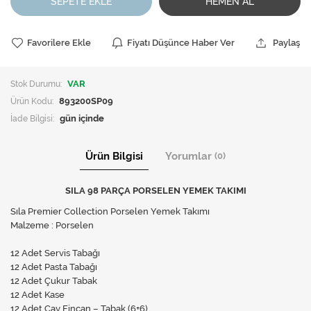
SEPETE EKLE
HEMEN AL
Favorilere Ekle
Fiyatı Düşünce Haber Ver
Paylaş
Stok Durumu:
VAR
Ürün Kodu:
893200SP09
İade Bilgisi:
Ürün Bilgisi
Yorumlar
(0)
SILA 98 PARÇA PORSELEN YEMEK TAKIMI
Sıla Premier Collection Porselen Yemek Takımı
Malzeme : Porselen
12 Adet Servis Tabağı
12 Adet Pasta Tabağı
12 Adet Çukur Tabak
12 Adet Kase
12 Adet Çay Fincan – Tabak (6+6)