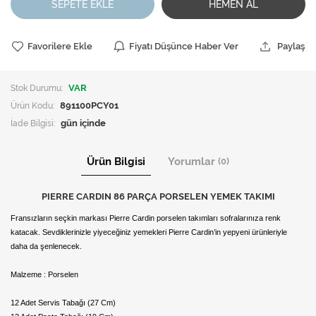
SEPETE EKLE
HEMEN AL
Favorilere Ekle
Fiyatı Düşünce Haber Ver
Paylaş
Stok Durumu:
VAR
Ürün Kodu:
891100PCY01
İade Bilgisi:
Ürün Bilgisi
Yorumlar
(0)
PIERRE CARDIN 86 PARÇA PORSELEN YEMEK TAKIMI
Fransızların seçkin markası Pierre Cardin porselen takımları sofralarınıza renk
katacak. Sevdiklerinizle yiyeceğiniz yemekleri Pierre Cardin’in yepyeni ürünleriyle
daha da şenlenecek.
Malzeme : Porselen
12 Adet Servis Tabağı (27 Cm)