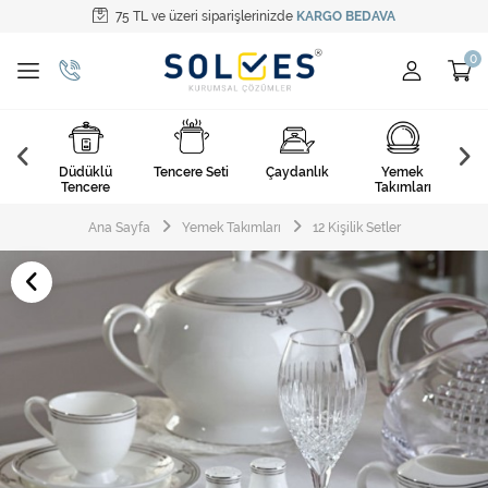
75 TL ve üzeri siparişlerinizde
KARGO BEDAVA
Tüm Kategoriler
Pişirme Gereçleri
Yemek Takımları
k
Düdüklü
Tencere Seti
Çaydanlık
Yemek
Ça
Kahvaltı Takımları
arı
Tencere
Takımları
Çatal Kaşık Bıçak
Ana Sayfa
Yemek Takımları
12 Kişilik Setler
Cam Ürünler
Servis Setleri
Mutfak Tekstili
Mutfak Aksesuarları