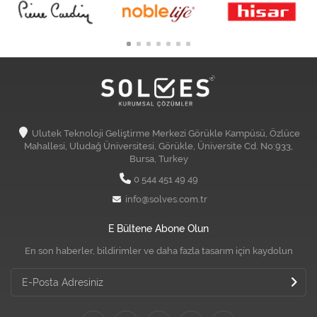
Ulutek Teknoloji Geliştirme Merkezi Görükle Kampüsü, Özlüce
Mahallesi, Uludağ Üniversitesi, Görükle, Üniversite Cd. No:933,
Bursa, Turkey
0 544 451 49 49
info@solves.com.tr
E Bültene Abone Olun
En son haberler, bildirimler ve daha fazla tasarım için kaydolun