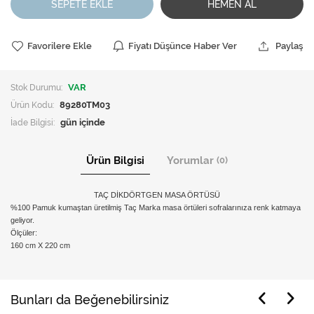
SEPETE EKLE
HEMEN AL
Favorilere Ekle
Fiyatı Düşünce Haber Ver
Paylaş
Stok Durumu:
VAR
Ürün Kodu:
89280TM03
İade Bilgisi:
Ürün Bilgisi
Yorumlar
(0)
TAÇ DİKDÖRTGEN MASA ÖRTÜSÜ
%100 Pamuk kumaştan üretilmiş Taç Marka masa örtüleri sofralarınıza renk katmaya
geliyor.
Ölçüler:
160 cm X 220 cm
Bunları da Beğenebilirsiniz