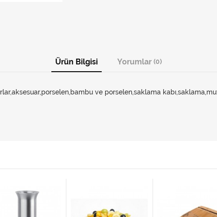
Ürün Bilgisi
Yorumlar
(0)
arlar,aksesuar,porselen,bambu ve porselen,saklama kabı,saklama,mu