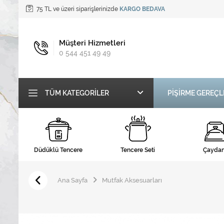
75 TL ve üzeri siparişlerinizde
KARGO BEDAVA
Müşteri Hizmetleri
0 544 451 49 49
TÜM KATEGORILER
PİŞİRME GEREÇL
Düdüklü Tencere
Tencere Seti
Çaydan
Ana Sayfa
Mutfak Aksesuarları