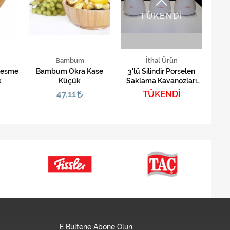
TÜKENDİ
Bambum
İthal Ürün
Kap
Kesme
Bambum Okra Kase
3'lü Silindir Porselen
k
Küçük
Saklama Kavanozları
(Beyaz)
47,11
TÜKENDİ
E Bültene Abone Olun