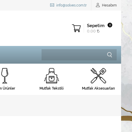
info@solves.com.tr
Hesabım
Sepetim
0
0,00
 Ürünler
Mutfak Tekstili
Mutfak Aksesuarları