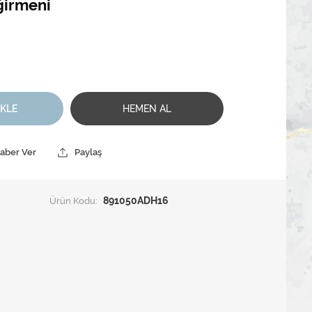
ğirmeni
EKLE
HEMEN AL
Haber Ver
Paylaş
Ürün Kodu:
891050ADH16