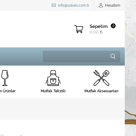
info@solves.com.tr
Hesabım
Sepetim
0
0,00
 Ürünler
Mutfak Tekstili
Mutfak Aksesuarları