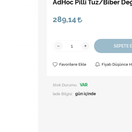
AdHoc Pilli Tuz/Biber De
289,14
-
+
SEPETE 
Favorilere Ekle
Fiyatı Düşünce 
Stok Durumu:
VAR
İade Bilgisi: