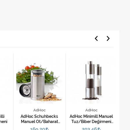
AdHoc
AdHoc
lli
AdHoc Schuhbecks
AdHoc Minimill Manuel
Can
meni
Manuel Ot/Baharat
Tuz/Biber Değirmeni
Değirmeni
Büyük Boy
169,20
203,46