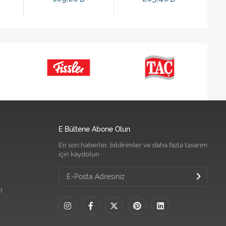
E Bültene Abone Olun
En son haberler, bildirimler ve daha fazla tasarım
için kaydolun
ı