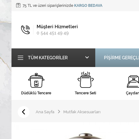
75 TL ve üzeri siparişlerinizde
KARGO BEDAVA
Müşteri Hizmetleri
0 544 451 49 49
TÜM KATEGORILER
PİŞİRME GEREÇL
Düdüklü Tencere
Tencere Seti
Çaydan
Ana Sayfa
Mutfak Aksesuarları