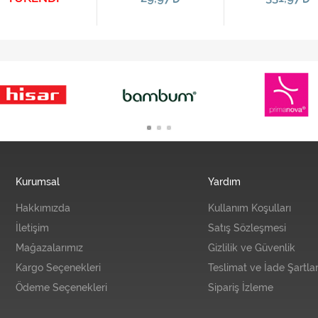
Kurumsal
Yardım
Hakkımızda
Kullanım Koşulları
İletişim
Satış Sözleşmesi
Mağazalarımız
Gizlilik ve Güvenlik
Kargo Seçenekleri
Teslimat ve İade Şartlar
Ödeme Seçenekleri
Sipariş İzleme