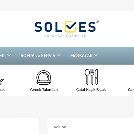
ERİ
SOFRA ve SERVİS
MARKALAR
lık
Yemek Takımları
Çatal Kaşık Bıçak
Cam
AdHoc