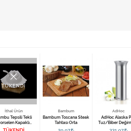
TÜKENDİ
İthal Ürün
Bambum
AdHoc
mbu Tepsili Tekli
Bambum Toscana Steak
AdHoc Alaska Pi
orselen Kapaklı
Tahtası Orta
Tuz/Biber Değir
Şekerlik
TÜKENDİ
29,97
331,97