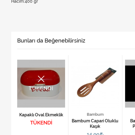
Hacim:400 gr
Bunları da Beğenebilirsiniz
TÜKENDİ
Bambum
Kapaklı Oval Ekmeklik
esme
Bambum Capari Oluklu
Ba
TÜKENDİ
Kaşık
P
14,99