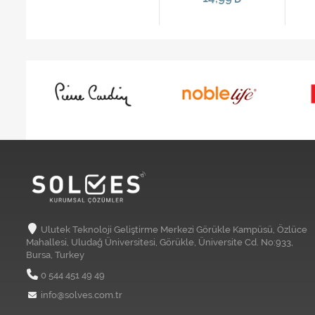
Ulutek Teknoloji Geliştirme Merkezi Görükle Kampüsü, Özlüce
Mahallesi, Uludağ Üniversitesi, Görükle, Üniversite Cd. No:933,
Bursa, Turkey
0 544 451 49 49
info@solves.com.tr