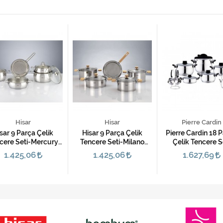
Hisar
Hisar
Pierre Cardin
sar 9 Parça Çelik
Hisar 9 Parça Çelik
Pierre Cardin 18 
cere Seti-Mercury
Tencere Seti-Milano
Çelik Tencere S
Gri
Gold
(Crown-S)
1.425,06
1.425,06
1.627,69