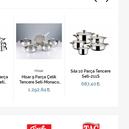
Hisar
Sıla 10 Parça Tencere
Seti-211S
Parça
Hisar 9 Parça Çelik
Hisa
eti
Tencere Seti-Monaco
Sa
687,40
Sedef
1.292,84