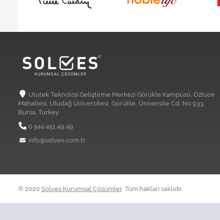
Ulutek Teknoloji Geliştirme Merkezi Görükle Kampüsü, Özlüce
Mahallesi, Uludağ Üniversitesi, Görükle, Üniversite Cd. No:933,
Bursa, Turkey
0 544 451 49 49
info@solves.com.tr
© 2020
Solves Kurumsal Çözümler
. Tüm hakları saklıdır.