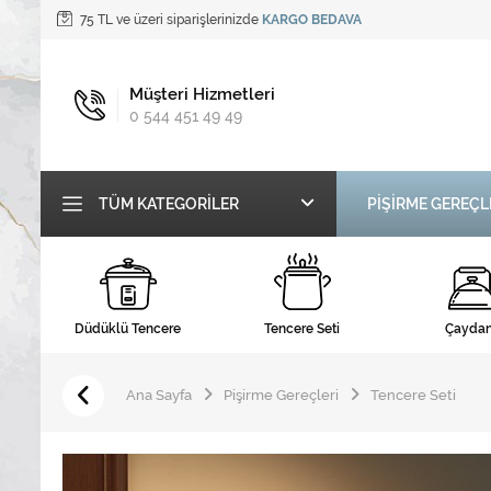
75 TL ve üzeri siparişlerinizde
KARGO BEDAVA
Müşteri Hizmetleri
0 544 451 49 49
TÜM KATEGORILER
PİŞİRME GEREÇL
Düdüklü Tencere
Tencere Seti
Çaydan
Ana Sayfa
Pişirme Gereçleri
Tencere Seti