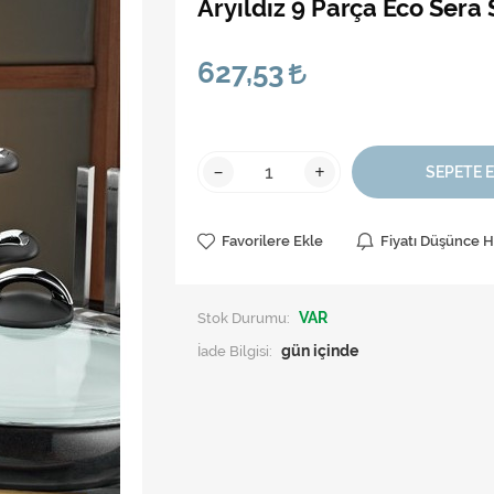
Aryıldız 9 Parça Eco Sera
627,53
-
+
SEPETE 
Favorilere Ekle
Fiyatı Düşünce 
Stok Durumu:
VAR
İade Bilgisi: