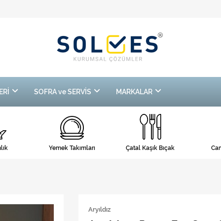
ERİ
SOFRA ve SERVİS
MARKALAR
lık
Yemek Takımları
Çatal Kaşık Bıçak
Cam
Aryıldız