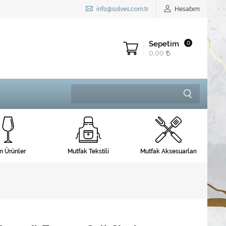
info@solves.com.tr
Hesabım
Sepetim
0
0,00
 Ürünler
Mutfak Tekstili
Mutfak Aksesuarları