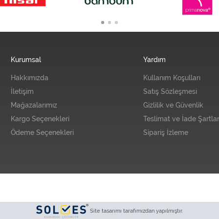
Kurumsal
Yardım
Hakkımızda
Kullanım Koşulları
İletişim
Satış Sözleşmesi
Mağazalarımız
Gizlilik ve Güvenlik
Kargo Seçenekleri
Teslimat ve İade Şartlar
Ödeme Seçenekleri
Sipariş İzleme
Site tasarımı tarafımızdan yapılmıştır.