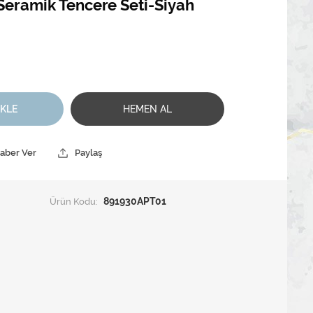
 Seramik Tencere Seti-Siyah
EKLE
HEMEN AL
Haber Ver
Paylaş
Ürün Kodu:
891930APT01