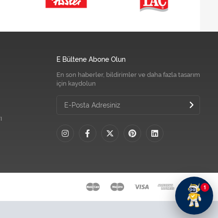
E Bültene Abone Olun
En son haberler, bildirimler ve daha fazla tasarım
için kaydolun
ı
1