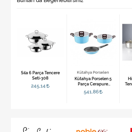
Bunları da Beğenebilirsiniz
Kütahya Porselen
Sıla 6 Parça Tencere
Seti-308
arça
Kütahya Porselen 5
Hi
Seti
Parça Cerapure
Ten
245,14
Seramik Tencere Seti-
541,86
Mavi