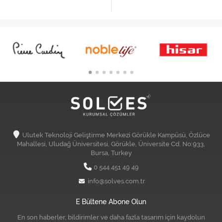
Ulutek Teknoloji Geliştirme Merkezi Görükle Kampüsü, Özlüce
Mahallesi, Uludağ Üniversitesi, Görükle, Üniversite Cd. No:933,
Bursa, Turkey
0 544 451 49 49
info@solves.com.tr
E Bültene Abone Olun
En son haberler, bildirimler ve daha fazla tasarım için kaydolun