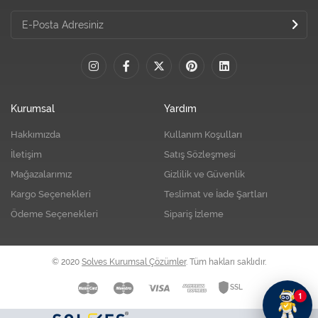
Kurumsal
Yardım
Hakkımızda
Kullanım Koşulları
İletişim
Satış Sözleşmesi
Mağazalarımız
Gizlilik ve Güvenlik
Kargo Seçenekleri
Teslimat ve İade Şartları
Ödeme Seçenekleri
Sipariş İzleme
© 2020
Solves Kurumsal Çözümler
. Tüm hakları saklıdır.
1