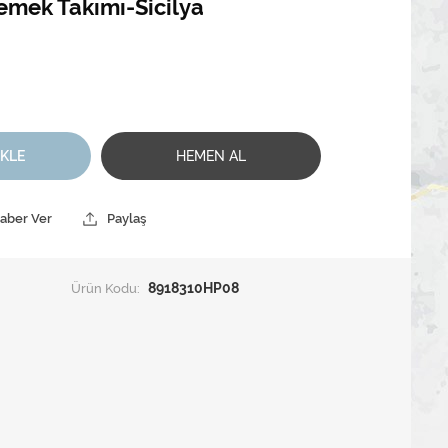
emek Takımı-Sicilya
EKLE
HEMEN AL
Haber Ver
Paylaş
Ürün Kodu:
8918310HP08