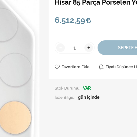
Hisar 85 Parça Porselen Y
6.512,59
-
+
SEPETE 
Favorilere Ekle
Fiyatı Düşünce 
Stok Durumu:
VAR
İade Bilgisi: