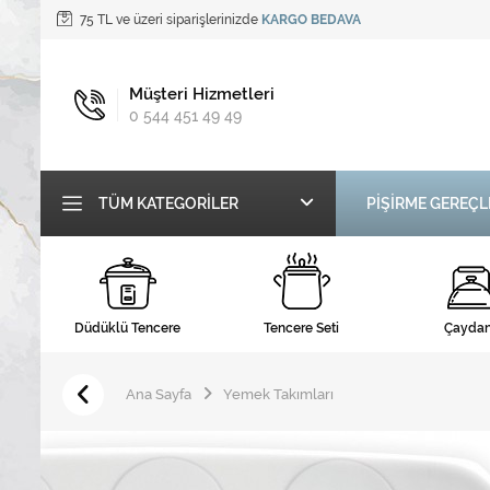
75 TL ve üzeri siparişlerinizde
KARGO BEDAVA
Müşteri Hizmetleri
0 544 451 49 49
TÜM KATEGORILER
PİŞİRME GEREÇL
Düdüklü Tencere
Tencere Seti
Çaydan
Ana Sayfa
Yemek Takımları