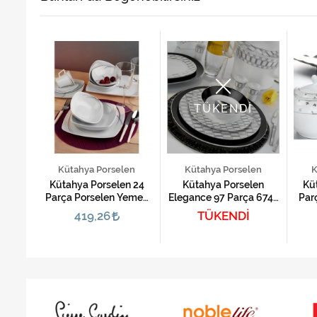
TÜKENDİ
en
Kütahya Porselen
Kütahya Porselen
K
n 85
Kütahya Porselen 24
Kütahya Porselen
Kü
Yemek
Parça Porselen Yemek
Elegance 97 Parça 6749
Par
169
Takımı-Medusa M
Yemek Takımı
Ta
419,26
TÜKENDİ