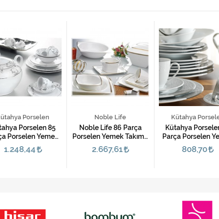
ütahya Porselen
Noble Life
Kütahya Porsel
tahya Porselen 85
Noble Life 86 Parça
Kütahya Porsele
ça Porselen Yemek
Porselen Yemek Takımı-
Parça Porselen 
kımı-Stella 2381
Gold Lines
Takımı-Laleza
1.248,44
2.667,61
808,70