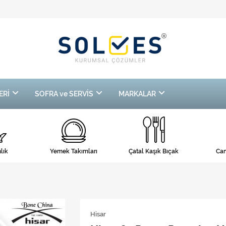
ERİ
SOFRA ve SERVİS
MARKALAR
lık
Yemek Takımları
Çatal Kaşık Bıçak
Cam
Hisar