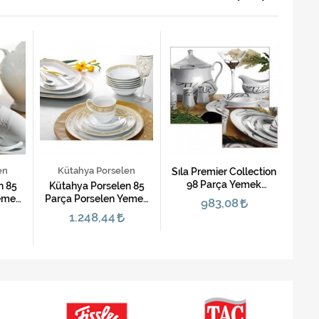
en
Kütahya Porselen
K
Sıla Premier Collection
98 Parça Yemek
n 85
Kütahya Porselen 85
Küt
Takımı-5201
Yemek
Parça Porselen Yemek
Ser
983,08
r
Takımı-Stella 3559
1.248,44