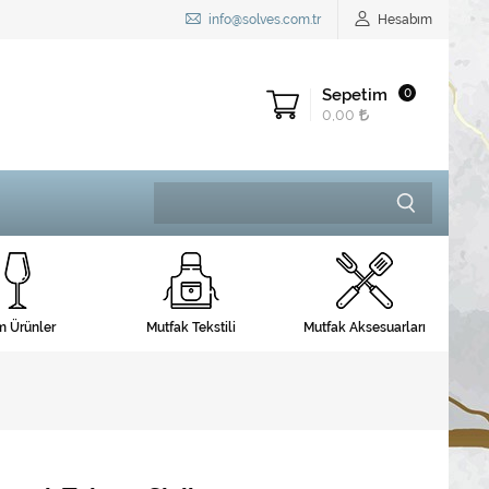
info@solves.com.tr
Hesabım
Sepetim
0
0,00
 Ürünler
Mutfak Tekstili
Mutfak Aksesuarları