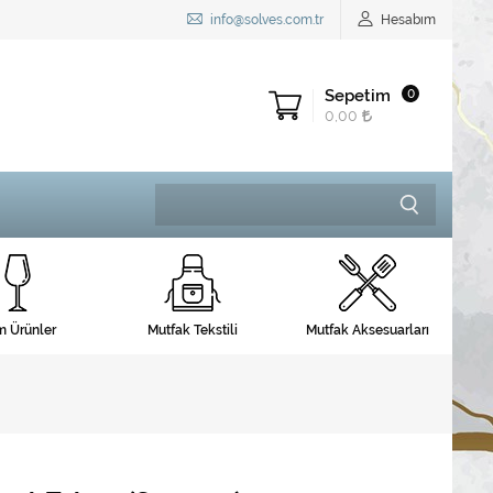
info@solves.com.tr
Hesabım
Sepetim
0
0,00
 Ürünler
Mutfak Tekstili
Mutfak Aksesuarları