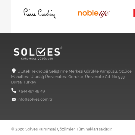
Ulutek Teknoloji Geliştirme Merkezi Görükle Kampüsü, Özlüce
Mahallesi, Uludağ Üniversitesi, Görükle, Üniversite Cd. No:933,
Bursa, Turkey
0 544 451 49 49
info@solves.com.tr
© 2020
Solves Kurumsal Çözümler
. Tüm hakları saklıdır.