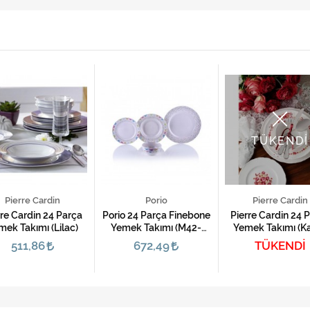
TÜKENDİ
Pierre Cardin
Porio
Pierre Cardin
rre Cardin 24 Parça
Porio 24 Parça Finebone
Pierre Cardin 24 
mek Takımı (Lilac)
Yemek Takımı (M42-
Yemek Takımı (Ka
106)
511,86
672,49
TÜKENDİ