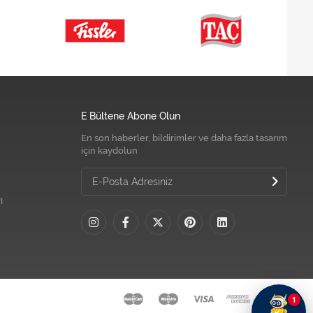
E Bültene Abone Olun
En son haberler, bildirimler ve daha fazla tasarım
için kaydolun
ı
1