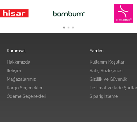
Kurumsal
Yardım
Hakkımızda
Kullanım Koşulları
İletişim
Satış Sözleşmesi
Mağazalarımız
Gizlilik ve Güvenlik
Kargo Seçenekleri
Teslimat ve İade Şartlar
Ödeme Seçenekleri
Sipariş İzleme