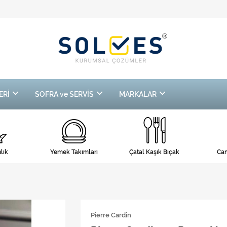
ERİ
SOFRA ve SERVİS
MARKALAR
lık
Yemek Takımları
Çatal Kaşık Bıçak
Cam
Pierre Cardin