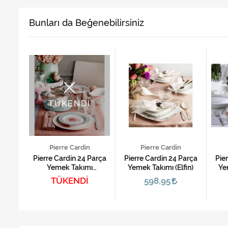
Bunları da Beğenebilirsiniz
TÜKENDİ
Pierre Cardin
Pierre Cardin
Parça
Pierre Cardin 24 Parça
Pierre Cardin 24 Parça
Pie
adow)
Yemek Takımı
Yemek Takımı (Elfin)
Ye
(Gardenia)
TÜKENDİ
598,95