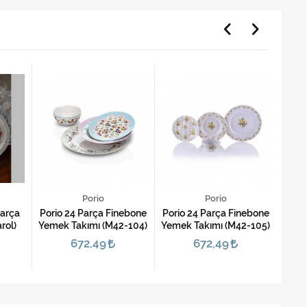
Porio
Porio
Parça
Porio 24 Parça Finebone
Porio 24 Parça Finebone
Pier
rol)
Yemek Takımı (M42-104)
Yemek Takımı (M42-105)
Yem
672,49
672,49