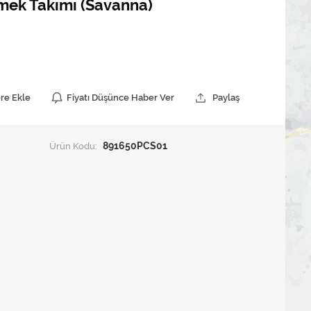
emek Takımı (Savanna)
ere Ekle
Fiyatı Düşünce Haber Ver
Paylaş
Ürün Kodu:
891650PCS01