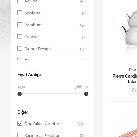
AdHoc
(5)
Apolena
(1)
Bambum
(2)
Candia
(1)
Dinner Design
(2)
Fissler
(1)
Pier
Hisar
(2)
Fiyat Aralığı
Pierre Card
Takı
Noble Life
(2)
3.661,00
14,00
21
Pierre Cardin
(2)
Porio
(5)
Diğer
Öne Çıkan Ürünler
(24)
Kaçırılmaz Fırsatlar
(8)