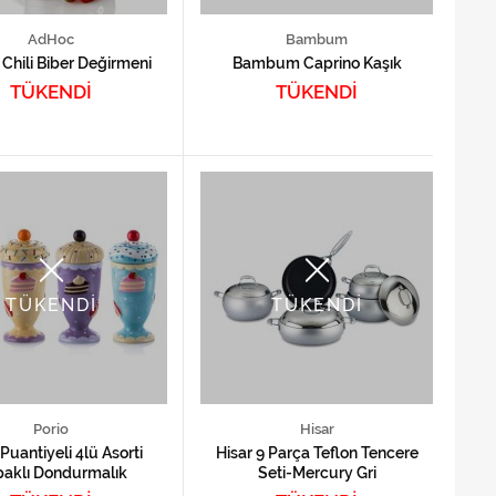
AdHoc
Bambum
Chili Biber Değirmeni
Bambum Caprino Kaşık
TÜKENDİ
TÜKENDİ
TÜKENDİ
TÜKENDİ
Porio
Hisar
 Puantiyeli 4lü Asorti
Hisar 9 Parça Teflon Tencere
aklı Dondurmalık
Seti-Mercury Gri