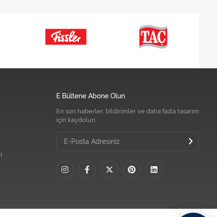
E Bültene Abone Olun
En son haberler, bildirimler ve daha fazla tasarım
için kaydolun
ı