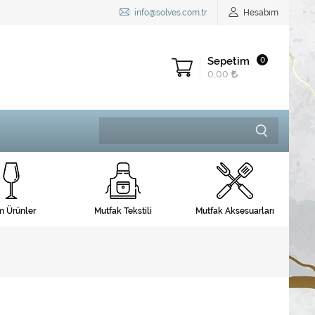
info@solves.com.tr
Hesabım
Sepetim
0
0,00
 Ürünler
Mutfak Tekstili
Mutfak Aksesuarları