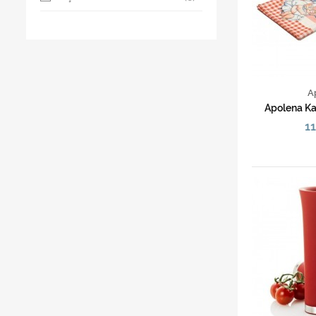
A
Apolena Ka
11