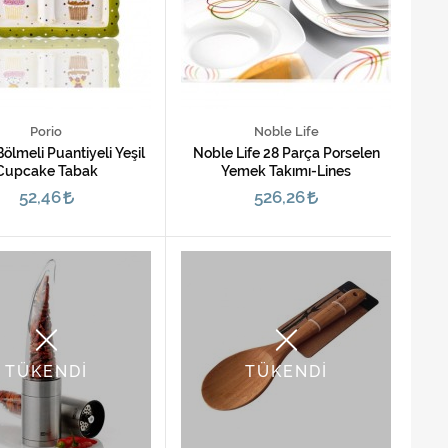
Porio
Noble Life
Bölmeli Puantiyeli Yeşil
Noble Life 28 Parça Porselen
Cupcake Tabak
Yemek Takımı-Lines
52,46
526,26
TÜKENDİ
TÜKENDİ