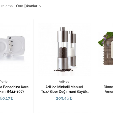
Sıralama
Porio
AdHoc
ça Bonechina Kare
AdHoc Minimill Manuel
Dinne
ımı (M44-107)
Tuz/Biber Değirmeni Büyük
Amer
Boy
60,17
203,46