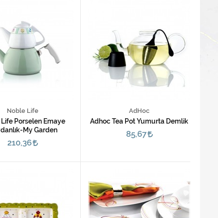
Noble Life
AdHoc
 Life Porselen Emaye
Adhoc Tea Pot Yumurta Demlik
danlık-My Garden
85,67
210,36