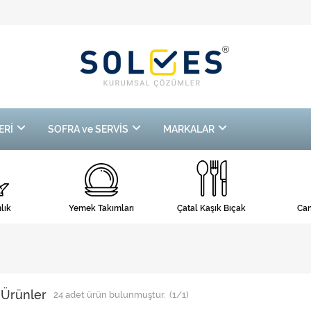
ERİ
SOFRA ve SERVİS
MARKALAR
lık
Yemek Takımları
Çatal Kaşık Bıçak
Cam
 Ürünler
24
adet ürün bulunmuştur.
(1/1)