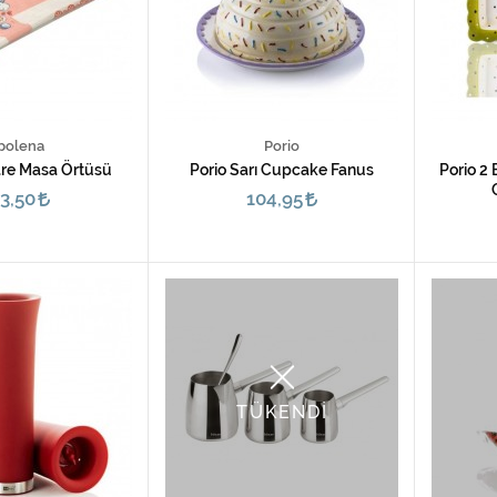
polena
Porio
re Masa Örtüsü
Porio Sarı Cupcake Fanus
Porio 2 
3,50
104,95
TÜKENDİ