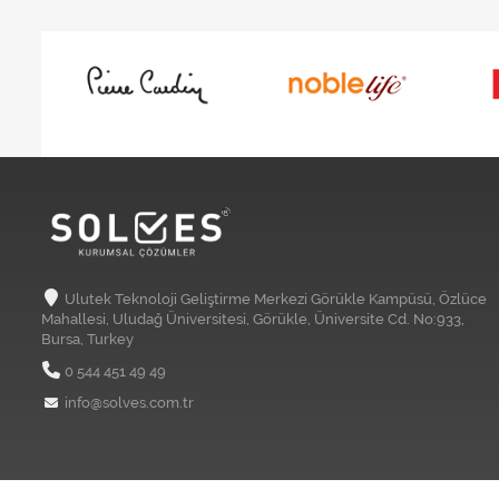
Ulutek Teknoloji Geliştirme Merkezi Görükle Kampüsü, Özlüce
Mahallesi, Uludağ Üniversitesi, Görükle, Üniversite Cd. No:933,
Bursa, Turkey
0 544 451 49 49
info@solves.com.tr