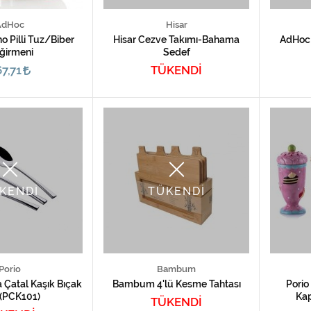
AdHoc
Hisar
o Pilli Tuz/Biber
Hisar Cezve Takımı-Bahama
AdHoc 
ğirmeni
Sedef
7,71
TÜKENDİ
KENDİ
TÜKENDİ
Porio
Bambum
a Çatal Kaşık Bıçak
Bambum 4'lü Kesme Tahtası
Porio
 (PCK101)
Kap
TÜKENDİ