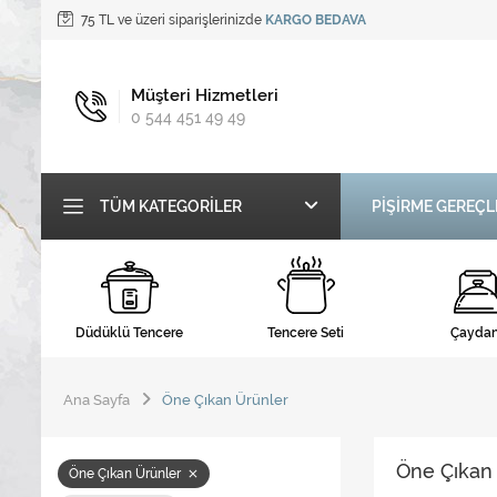
75 TL ve üzeri siparişlerinizde
KARGO BEDAVA
Müşteri Hizmetleri
0 544 451 49 49
TÜM KATEGORILER
PİŞİRME GEREÇL
Düdüklü Tencere
Tencere Seti
Çaydan
Ana Sayfa
Öne Çıkan Ürünler
Öne Çıkan
Öne Çıkan Ürünler