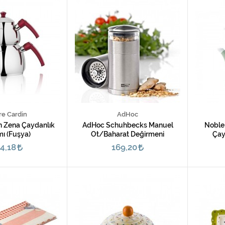
re Cardin
AdHoc
in Zena Çaydanlık
AdHoc Schuhbecks Manuel
Noble
mı (Fuşya)
Ot/Baharat Değirmeni
Çay
4,18
169,20