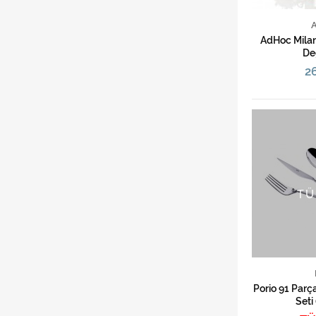
AdHoc Milan
De
26
TÜ
Porio 91 Parç
Seti