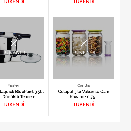
TÜKENDİ
TÜKENDİ
TÜKENDİ
TÜKENDİ
Fissler
Candia
itaquick BluePoint 3.5Lt
Colopot 3'lü Vakumlu Cam
t. Düdüklü Tencere
Kavanoz 0,75L
TÜKENDİ
TÜKENDİ