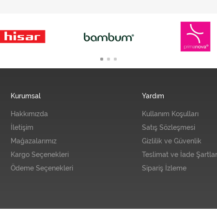
Kurumsal
Yardım
Hakkımızda
Kullanım Koşulları
İletişim
Satış Sözleşmesi
Mağazalarımız
Gizlilik ve Güvenlik
Kargo Seçenekleri
Teslimat ve İade Şartlar
Ödeme Seçenekleri
Sipariş İzleme