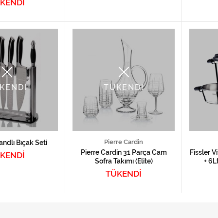
KENDİ
KENDİ
TÜKENDİ
Pierre Cardin
andlı Bıçak Seti
Pierre Cardin 31 Parça Cam
Fissler V
KENDİ
Sofra Takımı (Elite)
+ 6L
TÜKENDİ